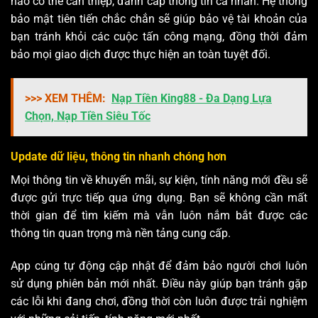
nào có thể can thiệp, đánh cắp thông tin cá nhân. Hệ thống
bảo mật tiên tiến chắc chắn sẽ giúp bảo vệ tài khoản của
bạn tránh khỏi các cuộc tấn công mạng, đồng thời đảm
bảo mọi giao dịch được thực hiện an toàn tuyệt đối.
>>> XEM THÊM:
Nạp Tiền King88 - Đa Dạng Lựa
Chọn, Nạp Tiền Siêu Tốc
Update dữ liệu, thông tin nhanh chóng hơn
Mọi thông tin về khuyến mãi, sự kiện, tính năng mới đều sẽ
được gửi trực tiếp qua ứng dụng. Bạn sẽ không cần mất
thời gian để tìm kiếm mà vẫn luôn nắm bắt được các
thông tin quan trọng mà nền tảng cung cấp.
App cúng tự động cập nhật để đảm bảo người chơi luôn
sử dụng phiên bản mới nhất. Điều này giúp bạn tránh gặp
các lỗi khi đang chơi, đồng thời còn luôn được trải nghiệm