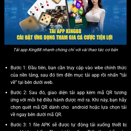
Tải app King88 nhanh chóng chỉ với vài thao tác cơ bản
Bước 1: Đầu tiên, bạn cần truy cập vào wbe chính thức
của nền tảng, sau đó tìm đến mục tải app rồi nhấn “tải
về” tại bên dưới web.
Bước 2: Sau đó, giao diện tải app kèm mã QR tương
ứng với mỗi hệ điều hành được mở ra. Khi này, bạn hãy
chọn quét mã QR dành cho android hoặc lựa chọn tải
về ngay bên dưới mã QR.
Bước 3: 1 file APK sẽ được tự động tải xuống thiết bị