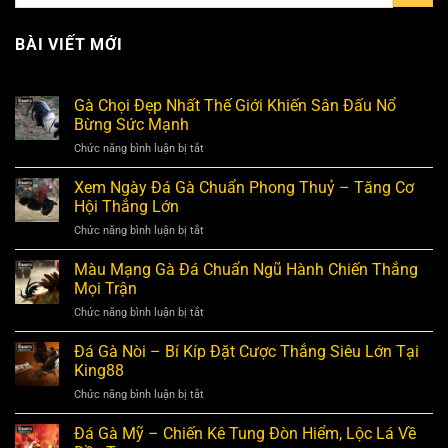
BÀI VIẾT MỚI
Gà Chọi Đẹp Nhất Thế Giới Khiến Sân Đấu Nổ
Bừng Sức Mạnh
ở
Chức năng bình luận bị tắt
Gà
Chọi
Xem Ngày Đá Gà Chuẩn Phong Thuỷ – Tăng Cơ
Đẹp
Hội Thắng Lớn
Nhất
ở
Chức năng bình luận bị tắt
Thế
Xem
Giới
Ngày
Màu Mạng Gà Đá Chuẩn Ngũ Hành Chiến Thắng
Khiến
Đá
Sân
Mọi Trận
Gà
Đấu
ở
Chức năng bình luận bị tắt
Chuẩn
Nổ
Màu
Phong
Bừng
Mạng
Đá Gà Nòi – Bí Kíp Đặt Cược Thắng Siêu Lớn Tại
Thuỷ
Sức
Gà
–
King88
Mạnh
Đá
Tăng
ở
Chức năng bình luận bị tắt
Chuẩn
Cơ
Đá
Ngũ
Hội
Gà
Đá Gà Mỹ – Chiến Kê Tung Đòn Hiểm, Lộc Lá Về
Hành
Thắng
Nòi
Chiến