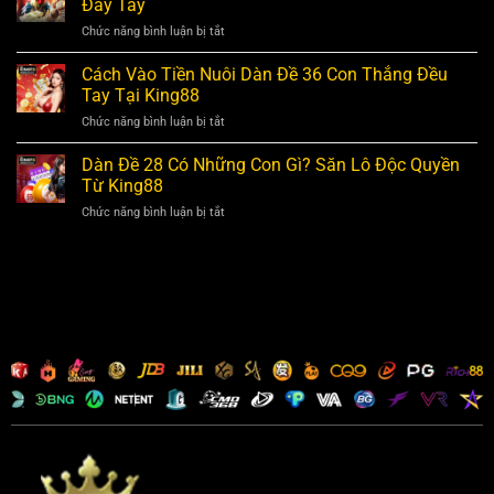
Đầy Tay
Lớn
–
Thắng
ở
Chức năng bình luận bị tắt
Bí
Mọi
Đá
Kíp
Trận
Gà
Cách Vào Tiền Nuôi Dàn Đề 36 Con Thắng Đều
Đặt
Mỹ
Cược
Tay Tại King88
–
Thắng
ở
Chức năng bình luận bị tắt
Chiến
Siêu
Cách
Kê
Lớn
Vào
Dàn Đề 28 Có Những Con Gì? Săn Lô Độc Quyền
Tung
Tại
Tiền
Đòn
Từ King88
King88
Nuôi
Hiểm,
ở
Chức năng bình luận bị tắt
Dàn
Lộc
Dàn
Đề
Lá
Đề
36
Về
28
Con
Đầy
Có
Thắng
Tay
Những
Đều
Con
Tay
Gì?
Tại
Săn
King88
Lô
Độc
Quyền
Từ
King88