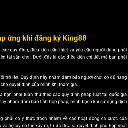
áp ứng khi đăng ký King88
p các quy định, điều kiện cần thiết và yêu cầu người dùng phải
ên tại sân chơi. Dưới đây là các điều kiện chi tiết mà bạn phải
uổi trở lên: Quy định này nhằm đảm bảo người chơi có đủ năng
 cho quyết định của mình khi tham gia.
à bạn phải tuân thủ theo các quy định pháp luật tại quốc gia
này nhằm đảm bảo tính hợp pháp, minh bạch khi sử dụng dịch
ng phải có ý thức trách nhiệm về các hoạt động cá cược của
o và hệ luỵ có thể xảy ra, từ đó đưa ra quyết định phù hợp nhất