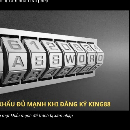
ơ bị xâm nhập trái phép.
 mật khẩu mạnh để tránh bị xâm nhập