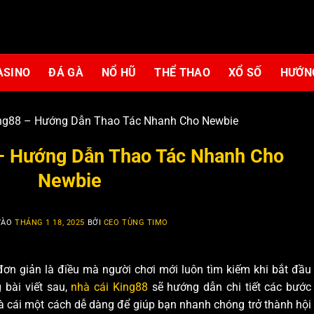
ASINO
ĐÁ GÀ
NỔ HŨ
THỂ THAO
XỔ SỐ
HƯỚN
ng88 – Hướng Dẫn Thao Tác Nhanh Cho Newbie
– Hướng Dẫn Thao Tác Nhanh Cho
Newbie
VÀO
THÁNG 1 18, 2025
BỞI
CEO TÙNG TIMO
n giản là điều mà người chơi mới luôn tìm kiếm khi bắt đầu
 bài viết sau,
nhà cái King88
sẽ hướng dẫn chi tiết các bước
hà cái một cách dễ dàng để giúp bạn nhanh chóng trở thành hội