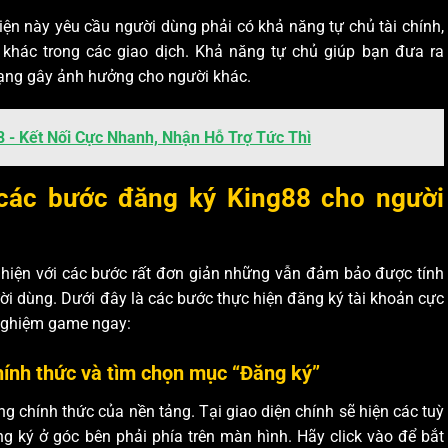
kiện này yêu cầu người dùng phải có khả năng tự chủ tài chính,
 khác trong các giao dịch. Khả năng tự chủ giúp bạn đưa ra
trạng gây ảnh hưởng cho người khác.
8 - Kết Nối Cực Nhanh, Nhận Hỗ Trợ Tức Thì
 các bước đăng ký King88 cho người
c hiện với các bước rất đơn giản những vẫn đảm bảo được tính
ời dùng. Dưới đây là các bước thực hiện đăng ký tài khoản cực
 nghiệm game ngay:
hính thức và tìm chọn mục “Đăng ký”
ang chính thức của nền tảng. Tại giao diện chính sẽ hiện các tuỳ
g ký ở góc bên phải phía trên màn hình. Hãy click vào để bắt