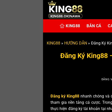
Bỏ
qua
nội
dung
KING88
BẮN CÁ
C
KING88
»
HƯỚNG DẪN
»
Đăng Ký Ki
Đăng Ký King88 
ĐĂNG 
Đăng ký King88
nhanh chóng và đơ
tham gia nền tảng cá cược. Trong
thực hiện đăng ký tài khoản tại n