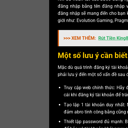
đăng nhập bằng tên đăng nhập và
đăng nhập sẽ mang đến cho bạn k
giới như: Evolution Gaming, Pragma
>>> XEM THÊM:
Rút Tiền King
Một số lưu ý cần biế
Mặc dù quá trình đăng ký tài kho
phải lưu ý đến một số vấn đề sau đ
Truy cập web chính thức: Hãy 
cái khi đăng ký tài khoản để tr
Tạo lập 1 tài khoản duy nhất:
đảm abro tính công bằng cũng n
Thiết lập password đủ mạnh: 