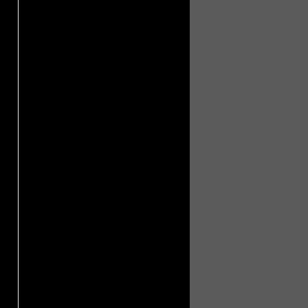
Lô
Độc
Quyền
Từ
King88