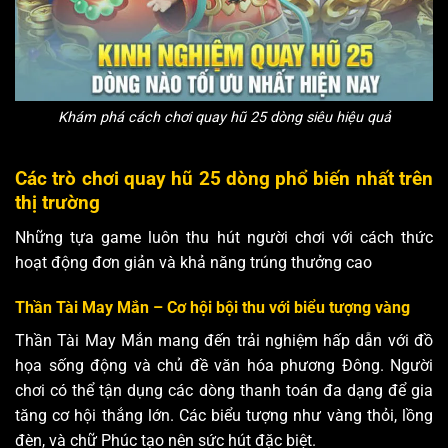
Khám phá cách chơi quay hũ 25 dòng siêu hiệu quả
Các trò chơi quay hũ 25 dòng phổ biến nhất trên
thị trường
Những tựa game luôn thu hút người chơi với cách thức
hoạt động đơn giản và khả năng trúng thưởng cao
Thần Tài May Mắn – Cơ hội bội thu với biểu tượng vàng
Thần Tài May Mắn mang đến trải nghiệm hấp dẫn với đồ
họa sống động và chủ đề văn hóa phương Đông. Người
chơi có thể tận dụng các dòng thanh toán đa dạng để gia
tăng cơ hội thắng lớn. Các biểu tượng như vàng thỏi, lồng
đèn, và chữ Phúc tạo nên sức hút đặc biệt.