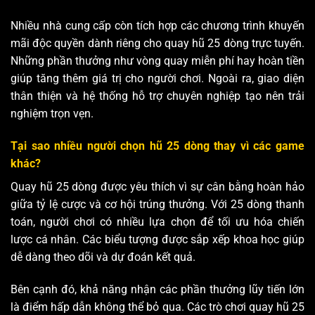
Nhiều nhà cung cấp còn tích hợp các chương trình khuyến
mãi độc quyền dành riêng cho quay hũ 25 dòng trực tuyến.
Những phần thưởng như vòng quay miễn phí hay hoàn tiền
giúp tăng thêm giá trị cho người chơi. Ngoài ra, giao diện
thân thiện và hệ thống hỗ trợ chuyên nghiệp tạo nên trải
nghiệm trọn vẹn.
Tại sao nhiều người chọn hũ 25 dòng thay vì các game
khác?
Quay hũ 25 dòng được yêu thích vì sự cân bằng hoàn hảo
giữa tỷ lệ cược và cơ hội trúng thưởng. Với 25 dòng thanh
toán, người chơi có nhiều lựa chọn để tối ưu hóa chiến
lược cá nhân. Các biểu tượng được sắp xếp khoa học giúp
dễ dàng theo dõi và dự đoán kết quả.
Bên cạnh đó, khả năng nhận các phần thưởng lũy tiến lớn
là điểm hấp dẫn không thể bỏ qua. Các trò chơi quay hũ 25