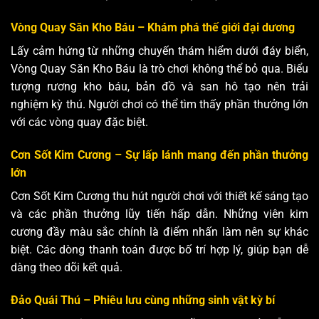
Vòng Quay Săn Kho Báu – Khám phá thế giới đại dương
Lấy cảm hứng từ những chuyến thám hiểm dưới đáy biển,
Vòng Quay Săn Kho Báu là trò chơi không thể bỏ qua. Biểu
tượng rương kho báu, bản đồ và san hô tạo nên trải
nghiệm kỳ thú. Người chơi có thể tìm thấy phần thưởng lớn
với các vòng quay đặc biệt.
Cơn Sốt Kim Cương – Sự lấp lánh mang đến phần thưởng
lớn
Cơn Sốt Kim Cương thu hút người chơi với thiết kế sáng tạo
và các phần thưởng lũy tiến hấp dẫn. Những viên kim
cương đầy màu sắc chính là điểm nhấn làm nên sự khác
biệt. Các dòng thanh toán được bố trí hợp lý, giúp bạn dễ
dàng theo dõi kết quả.
Đảo Quái Thú – Phiêu lưu cùng những sinh vật kỳ bí