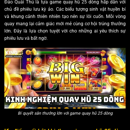
Đảo Quái Thú là tựa game quay hũ 25 dòng hấp dẫn với
chủ đề phiêu lưu kỳ ảo. Các biểu tượng sinh vật huyền bí
và khung cảnh thiên nhiên tạo nên sự lôi cuốn. Mỗi vòng
quay mang lại cảm giác mới mẻ cùng cơ hội trúng thưởng
lớn. Đây là lựa chọn tuyệt vời cho những ai yêu thích sự
phiêu lưu và bất ngờ.
Bí quyết săn thưởng lớn với game quay hũ 25 dòng