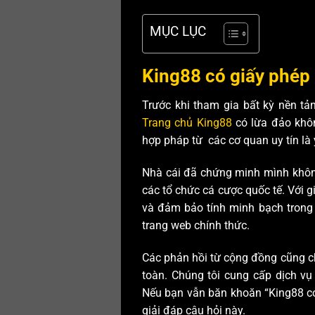
MỤC LỤC
King88 có giấy phép 
Trước khi tham gia bất kỳ nền tả
Trang chủ King88
có lừa đảo khôn
hợp pháp từ các cơ quan uy tín là 
Nhà cái đã chứng minh mình không
các tổ chức cá cược quốc tế. Với g
và đảm bảo tính minh bạch trong m
trang web chính thức.
Các phản hồi từ cộng đồng cũng ch
toàn. Chúng tôi cung cấp dịch v
Nếu bạn vẫn băn khoăn “King88 có
giải đáp câu hỏi này.