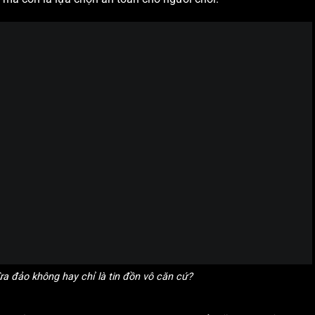
ừa đảo không hay chỉ là tin đồn vô căn cứ?