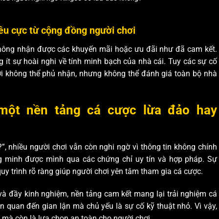
êu cực từ cộng đồng người chơi
không nhận được các khuyến mãi hoặc ưu đãi như đã cam kết.
ít sự hoài nghi về tính minh bạch của nhà cái. Tuy các sự cố
ơi không thể phủ nhận, nhưng không thể đánh giá toàn bộ nhà
 một nền tảng cá cược lừa đảo hay
”, nhiều người chơi vẫn còn nghi ngờ vì thông tin không chính
ng minh được mình qua các chứng chỉ uy tín và hợp pháp. Sự
uy trình rõ ràng giúp người chơi yên tâm tham gia cá cược.
và đầy kinh nghiệm, nền tảng cam kết mang lại trải nghiệm cá
ên quan đến gian lận mà chủ yếu là sự cố kỹ thuật nhỏ. Vì vậy,
 mà còn là lựa chọn an toàn cho người chơi.