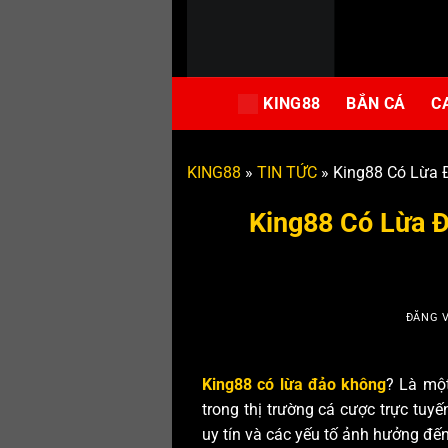
Bỏ
qua
nội
dung
KING88
BẮN CÁ
C
KING88
»
TIN TỨC
»
King88 Có Lừa 
King88 Có Lừa 
ĐĂNG 
King88 có lừa đảo không
? Là mộ
trong thị trường cá cược trực tuy
uy tín và các yếu tố ảnh hưởng đế