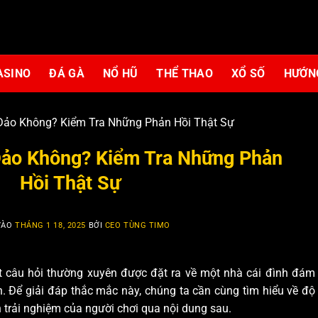
ASINO
ĐÁ GÀ
NỔ HŨ
THỂ THAO
XỔ SỐ
HƯỚN
Đảo Không? Kiểm Tra Những Phản Hồi Thật Sự
Đảo Không? Kiểm Tra Những Phản
Hồi Thật Sự
VÀO
THÁNG 1 18, 2025
BỞI
CEO TÙNG TIMO
t câu hỏi thường xuyên được đặt ra về một nhà cái đình đám
ến. Để giải đáp thắc mắc này, chúng ta cần cùng tìm hiểu về độ
n trải nghiệm của người chơi qua nội dung sau.