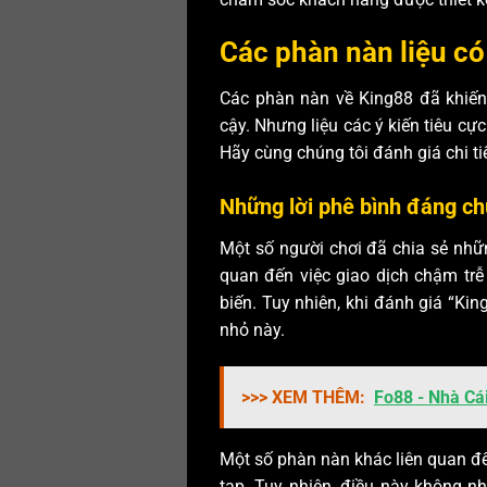
Các phàn nàn liệu có 
Các phàn nàn về King88 đã khiến 
cậy. Nhưng liệu các ý kiến tiêu cự
Hãy cùng chúng tôi đánh giá chi ti
Những lời phê bình đáng ch
Một số người chơi đã chia sẻ nhữn
quan đến việc giao dịch chậm trễ
biến. Tuy nhiên, khi đánh giá “Ki
nhỏ này.
>>> XEM THÊM:
Fo88 - Nhà Cá
Một số phàn nàn khác liên quan đế
tạp. Tuy nhiên, điều này không nh