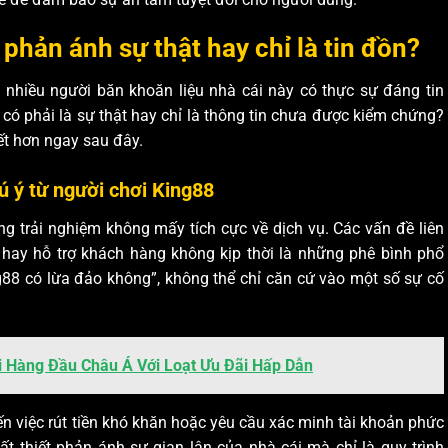
phản ánh sự thật hay chỉ là tin đồn?
nhiều người băn khoăn liệu nhà cái này có thực sự đáng tin
c có phải là sự thật hay chỉ là thông tin chưa được kiểm chứng?
ết hơn ngay sau đây.
ú ý từ người chơi King88
g trải nghiệm không mấy tích cực về dịch vụ. Các vấn đề liên
 hay hỗ trợ khách hàng không kịp thời là những phê bình phổ
ng88 có lừa đảo không”, không thể chỉ căn cứ vào một số sự cố
i Hàng Đầu Châu Á Với Loạt Ưu Đãi Hấp Dẫn
n việc rút tiền khó khăn hoặc yêu cầu xác minh tài khoản phức
ất thiết phản ánh sự gian lận của nhà cái mà chỉ là quy trình