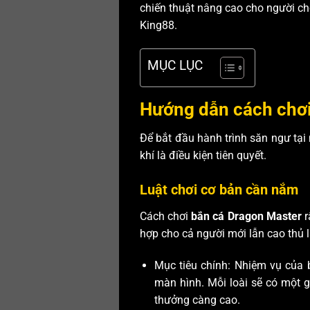
chiến thuật nâng cao cho người chơ
King88.
MỤC LỤC
Hướng dẫn cách chơi
Để bắt đầu hành trình săn ngư tại 
khí là điều kiện tiên quyết.
Luật chơi cơ bản cần nắm
Cách chơi
bắn cá Dragon Master
r
hợp cho cả người mới lẫn cao thủ 
Mục tiêu chính: Nhiệm vụ của 
màn hình. Mỗi loài sẽ có một g
thưởng càng cao.