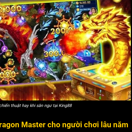
 chiến thuật hay khi săn ngư tại King88
Dragon Master cho người chơi lâu năm