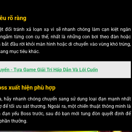
êu rõ ràng
yệt đối tránh xả loạn xạ vì sẽ nhanh chóng làm cạn kiệt ngân
 ngắm từng con cụ thể, nhất là những con bơi theo đàn hoặc
 cá bắt đầu rời khỏi màn hình hoặc di chuyển vào vùng khó trúng,
sang mục tiêu khác.
uyến - Tựa Game Giải Trí Hấp Dẫn Và Lôi Cuốn
oss xuất hiện phù hợp
ra, hãy nhanh chóng chuyển sang sử dụng loại đạn mạnh nhất
 để tối ưu sát thương. Ngoài ra, một chiến thuật thông minh là
 đạn yếu Boss trước, sau đó bạn mới tung đòn quyết định để
 phần thưởng.