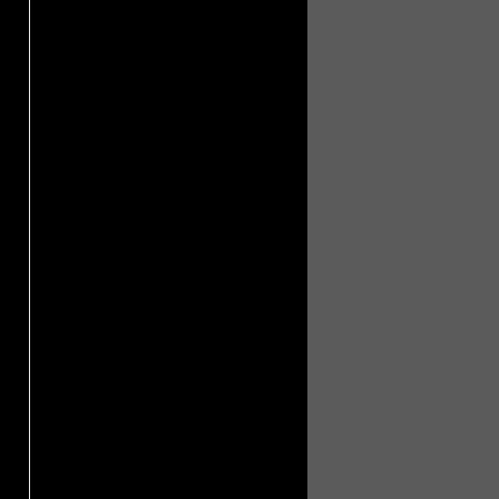
Lô
Độc
Quyền
Từ
King88