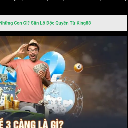
Những Con Gì? Săn Lô Độc Quyền Từ King88