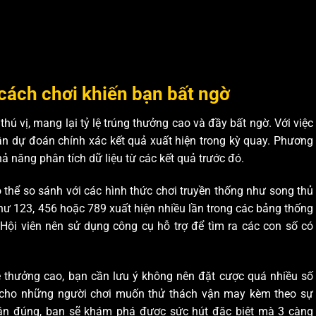
 cách chơi khiến bạn bất ngờ
thú vị, mang lại tỷ lệ trúng thưởng cao và đầy bất ngờ. Với việc
ần dự đoán chính xác kết quả xuất hiện trong kỳ quay. Phương
ả năng phân tích dữ liệu từ các kết quả trước đó.
ó thể so sánh với các hình thức chơi truyền thống như song thủ
như 123, 456 hoặc 789 xuất hiện nhiều lần trong các bảng thống
 Hội viên nên sử dụng công cụ hỗ trợ để tìm ra các con số có
ệ thưởng cao, bạn cần lưu ý không nên đặt cược quá nhiều số
 cho những người chơi muốn thử thách vận may kèm theo sự
 cận đúng, bạn sẽ khám phá được sức hút đặc biệt mà 3 càng