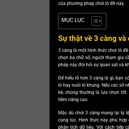
của phương pháp chơi lô đề này.
MỤC LỤC
Sự thật về 3 càng và
3 càng là một hình thức chơi lô đề 
chọn ba chữ số, người tham gia c
pháp này đòi hỏi sự quan sát và kh
Để hiểu rõ hơn 3 càng là gì, bạn c
lô hay nuôi lô khung. Nếu các số 
kê, chúng thường là lựa chọn tốt.
tiềm năng cao.
Mặc dù chơi 3 càng mang lại tỷ l
cùng lúc. Hình thức này phù hợp
phân tích dữ liệu. Với cách tiếp