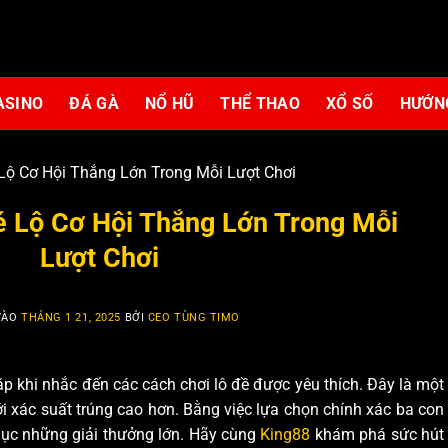
ASINO
ĐÁ GÀ
NỔ HŨ
THỂ THAO
XỔ SỐ
HƯỚN
 Lộ Cơ Hội Thắng Lớn Trong Mỗi Lượt Chơi
é Lộ Cơ Hội Thắng Lớn Trong Mỗi
Lượt Chơi
VÀO
THÁNG 1 21, 2025
BỞI
CEO TÙNG TIMO
p khi nhắc đến các cách chơi lô đề được yêu thích. Đây là một
ới xác suất trúng cao hơn. Bằng việc lựa chọn chính xác ba con
hục những giải thưởng lớn. Hãy cùng
King88
khám phá sức hút