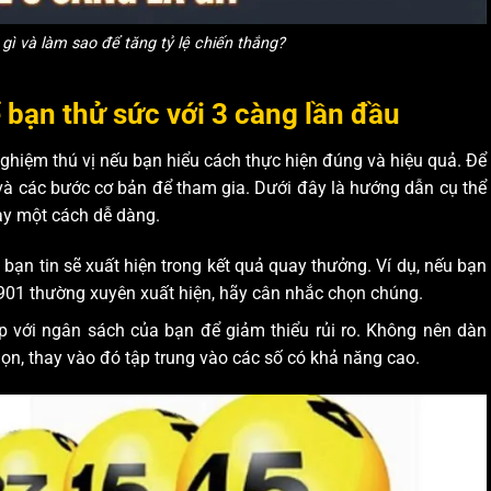
 gì và làm sao để tăng tỷ lệ chiến thắng?
bạn thử sức với 3 càng lần đầu
 nghiệm thú vị nếu bạn hiểu cách thực hiện đúng và hiệu quả. Để
ì và các bước cơ bản để tham gia. Dưới đây là hướng dẫn cụ thể
này một cách dễ dàng.
bạn tin sẽ xuất hiện trong kết quả quay thưởng. Ví dụ, nếu bạn
901 thường xuyên xuất hiện, hãy cân nhắc chọn chúng.
 với ngân sách của bạn để giảm thiểu rủi ro. Không nên dàn
chọn, thay vào đó tập trung vào các số có khả năng cao.