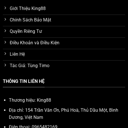
Giới Thiệu King88
Chính Sách Bảo Mật
Quyền Riêng Tư
Điều Khoản và Điều Kiện
Liên Hệ
Tác Giả: Tùng Timo
THÔNG TIN LIÊN HỆ
Thương hiệu: King88
Địa chỉ: 154 Trần Văn Ơn, Phú Hoà, Thủ Dầu Một, Bình
Dương, Việt Nam
Điện thoại: 0965482169