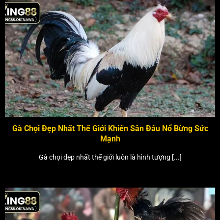
Gà Chọi Đẹp Nhất Thế Giới Khiến Sân Đấu Nổ Bừng Sức
Mạnh
Gà chọi đẹp nhất thế giới luôn là hình tượng [...]