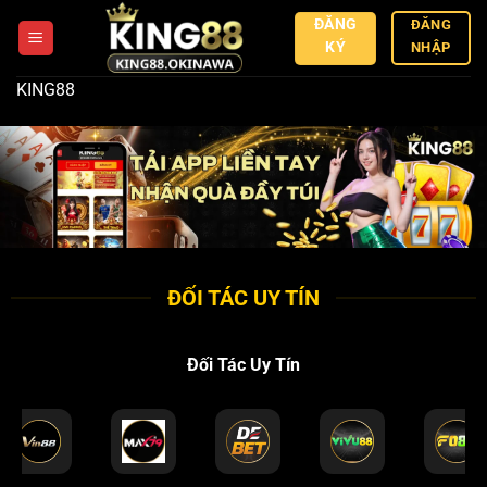
Bỏ
ĐĂNG
ĐĂNG
qua
KÝ
NHẬP
nội
KING88
dung
ĐỐI TÁC UY TÍN
Đối Tác Uy Tín