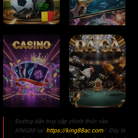
Đường dẫn truy cập chính thức vào
KING88 tại:
https://king88ac.com
/. Đây là