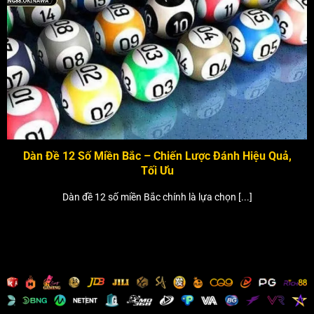
Dàn Đề 12 Số Miền Bắc – Chiến Lược Đánh Hiệu Quả,
Tối Ưu
Dàn đề 12 số miền Bắc chính là lựa chọn [...]