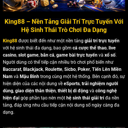
King88
– Nền Tảng Giải Trí Trực Tuyến Với
Hệ Sinh Thái Trò Chơi Đa Dạng
King88
được biết đến như một nền tảng
giải trí trực tuyến
với hệ sinh thái đa dạng, bao gồm
cá cược thể thao
,
live
casino
,
slot game
,
bắn cá
,
game bài trực tuyến
và
xổ số
.
Người dùng có thể tiếp cận nhiều trò chơi phổ biến như
Baccarat
,
Blackjack
,
Roulette
,
Sicbo
,
Poker
,
Tiến Lên Miền
Nam
và
Mậu Binh
trong cùng một hệ thống. Bên cạnh đó, sự
hiện diện của các nội dung về
eSports
,
trải nghiệm người
dùng
,
giao diện thân thiện
,
thiết bị di động
và
công nghệ
hiện đại
góp phần tạo nên một
hệ sinh thái giải trí
đa nền
tảng, đáp ứng nhu cầu tiếp cận nội dung số ngày càng đa
dạng.