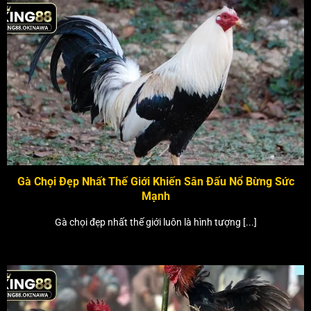
Gà Chọi Đẹp Nhất Thế Giới Khiến Sân Đấu Nổ Bừng Sức
Mạnh
Gà chọi đẹp nhất thế giới luôn là hình tượng [...]