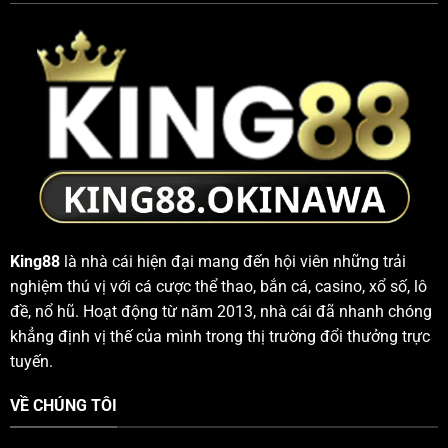
King88
là nhà cái hiện đại mang đến hội viên những trải
nghiệm thú vị với cá cược thể thao, bắn cá, casino, xổ số, lô
đề, nổ hũ. Hoạt động từ năm 2013, nhà cái đã nhanh chóng
khẳng định vị thế của mình trong thị trường đổi thưởng trực
tuyến.
VỀ CHÚNG TÔI