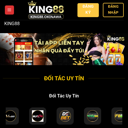
Bỏ
ĐĂNG
ĐĂNG
qua
KÝ
NHẬP
nội
KING88
dung
ĐỐI TÁC UY TÍN
Đối Tác Uy Tín