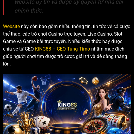
website uy tín và được ủy quyền từ nhà cái
chính thức.
Website
này còn bao gồm nhiều thông tin, tin tức về cá cược
thể thao, các trò chơi Casino trực tuyến, Live Casino, Slot
Game và Game bài trực tuyến. Nhiều kiến thức hay được
chia sẻ từ CEO
KING88
–
CEO Tùng Timo
nhầm mục đích
giúp người chơi tìm được trò cược giải trí và dễ dàng thắng
lớn.