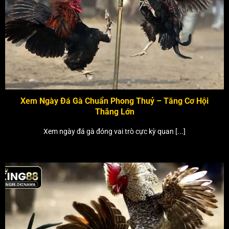
Xem Ngày Đá Gà Chuẩn Phong Thuỷ – Tăng Cơ Hội
Thắng Lớn
Xem ngày đá gà đóng vai trò cực kỳ quan [...]