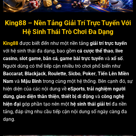
King88
– Nền Tảng Giải Trí Trực Tuyến Với
Hệ Sinh Thái Trò Chơi Đa Dạng
King88
được biết đến như một nền tảng
giải trí trực tuyến
với hệ sinh thái đa dạng, bao gồm
cá cược thể thao
,
live
casino
,
slot game
,
bắn cá
,
game bài trực tuyến
và
xổ số
.
Người dùng có thể tiếp cận nhiều trò chơi phổ biến như
Baccarat
,
Blackjack
,
Roulette
,
Sicbo
,
Poker
,
Tiến Lên Miền
Nam
và
Mậu Binh
trong cùng một hệ thống. Bên cạnh đó, sự
hiện diện của các nội dung về
eSports
,
trải nghiệm người
dùng
,
giao diện thân thiện
,
thiết bị di động
và
công nghệ
hiện đại
góp phần tạo nên một
hệ sinh thái giải trí
đa nền
tảng, đáp ứng nhu cầu tiếp cận nội dung số ngày càng đa
dạng.