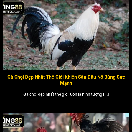
Gà Chọi Đẹp Nhất Thế Giới Khiến Sân Đấu Nổ Bừng Sức
Mạnh
Gà chọi đẹp nhất thế giới luôn là hình tượng [...]