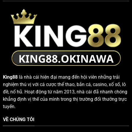
King88
là nhà cái hiện đại mang đến hội viên những trải
nghiệm thú vị với cá cược thể thao, bắn cá, casino, xổ số, lô
đề, nổ hũ. Hoạt động từ năm 2013, nhà cái đã nhanh chóng
khẳng định vị thế của mình trong thị trường đổi thưởng trực
tuyến.
VỀ CHÚNG TÔI