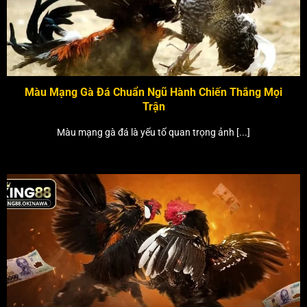
Màu Mạng Gà Đá Chuẩn Ngũ Hành Chiến Thắng Mọi
Trận
Màu mạng gà đá là yếu tố quan trọng ảnh [...]