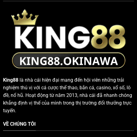
King88
là nhà cái hiện đại mang đến hội viên những trải
nghiệm thú vị với cá cược thể thao, bắn cá, casino, xổ số, lô
đề, nổ hũ. Hoạt động từ năm 2013, nhà cái đã nhanh chóng
khẳng định vị thế của mình trong thị trường đổi thưởng trực
tuyến.
VỀ CHÚNG TÔI