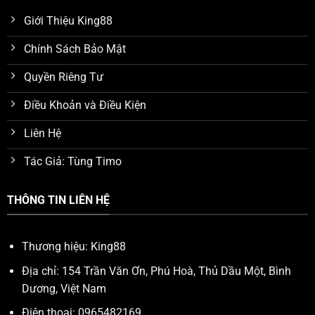
Giới Thiệu King88
Chính Sách Bảo Mật
Quyền Riêng Tư
Điều Khoản và Điều Kiện
Liên Hệ
Tác Giả: Tùng Timo
THÔNG TIN LIÊN HỆ
Thương hiệu: King88
Địa chỉ: 154 Trần Văn Ơn, Phú Hoà, Thủ Dầu Một, Bình
Dương, Việt Nam
Điện thoại: 0965482169