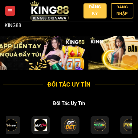
Bỏ
ĐĂNG
ĐĂNG
qua
KÝ
NHẬP
nội
KING88
dung
ĐỐI TÁC UY TÍN
Đối Tác Uy Tín