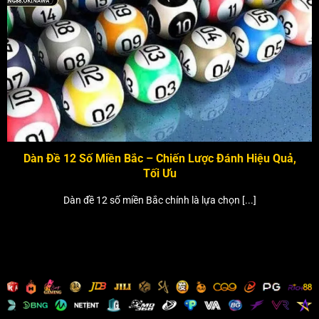
Dàn Đề 12 Số Miền Bắc – Chiến Lược Đánh Hiệu Quả,
Tối Ưu
Dàn đề 12 số miền Bắc chính là lựa chọn [...]