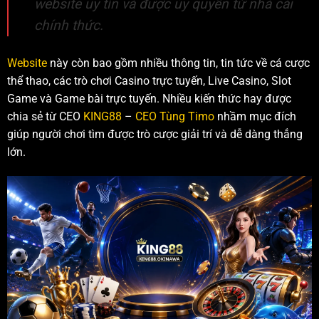
website uy tín và được ủy quyền từ nhà cái
chính thức.
Website
này còn bao gồm nhiều thông tin, tin tức về cá cược
thể thao, các trò chơi Casino trực tuyến, Live Casino, Slot
Game và Game bài trực tuyến. Nhiều kiến thức hay được
chia sẻ từ CEO
KING88
–
CEO Tùng Timo
nhầm mục đích
giúp người chơi tìm được trò cược giải trí và dễ dàng thắng
lớn.